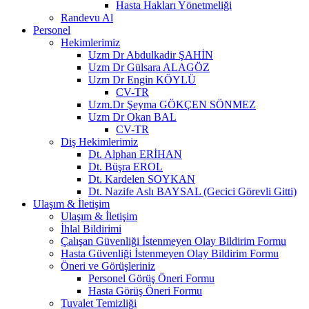
Hasta Hakları Yönetmeliği
Randevu Al
Personel
Hekimlerimiz
Uzm Dr Abdulkadir ŞAHİN
Uzm Dr Gülsara ALAGÖZ
Uzm Dr Engin KÖYLÜ
CV-TR
Uzm.Dr Şeyma GÖKÇEN SÖNMEZ
Uzm Dr Okan BAL
CV-TR
Diş Hekimlerimiz
Dt. Alphan ERİHAN
Dt. Büşra EROL
Dt. Kardelen SOYKAN
Dt. Nazife Aslı BAYSAL (Gecici Görevli Gitti)
Ulaşım & İletişim
Ulaşım & İletişim
İhlal Bildirimi
Çalışan Güvenliği İstenmeyen Olay Bildirim Formu
Hasta Güvenliği İstenmeyen Olay Bildirim Formu
Öneri ve Görüşleriniz
Personel Görüş Öneri Formu
Hasta Görüş Öneri Formu
Tuvalet Temizliği