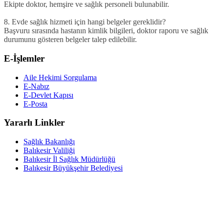
Ekipte doktor, hemşire ve sağlık personeli bulunabilir.
8. Evde sağlık hizmeti için hangi belgeler gereklidir?
Başvuru sırasında hastanın kimlik bilgileri, doktor raporu ve sağlık
durumunu gösteren belgeler talep edilebilir.
E-İşlemler
Aile Hekimi Sorgulama
E-Nabız
E-Devlet Kapısı
E-Posta
Yararlı Linkler
Sağlık Bakanlığı
Balıkesir Valiliği
Balıkesir İl Sağlık Müdürlüğü
Balıkesir Büyükşehir Belediyesi