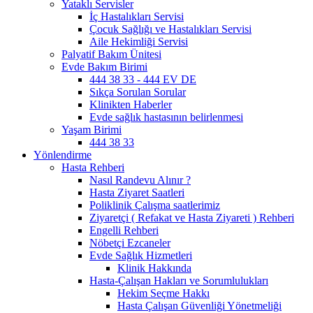
Yataklı Servisler
İç Hastalıkları Servisi
Çocuk Sağlığı ve Hastalıkları Servisi
Aile Hekimliği Servisi
Palyatif Bakım Ünitesi
Evde Bakım Birimi
444 38 33 - 444 EV DE
Sıkça Sorulan Sorular
Klinikten Haberler
Evde sağlık hastasının belirlenmesi
Yaşam Birimi
444 38 33
Yönlendirme
Hasta Rehberi
Nasıl Randevu Alınır ?
Hasta Ziyaret Saatleri
Poliklinik Çalışma saatlerimiz
Ziyaretçi ( Refakat ve Hasta Ziyareti ) Rehberi
Engelli Rehberi
Nöbetçi Ezcaneler
Evde Sağlık Hizmetleri
Klinik Hakkında
Hasta-Çalışan Hakları ve Sorumlulukları
Hekim Seçme Hakkı
Hasta Çalışan Güvenliği Yönetmeliği