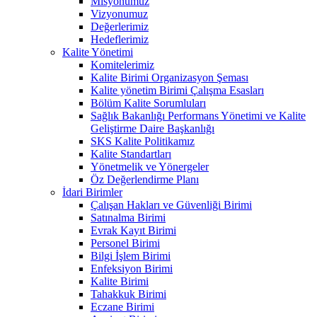
Misyonumuz
Vizyonumuz
Değerlerimiz
Hedeflerimiz
Kalite Yönetimi
Komitelerimiz
Kalite Birimi Organizasyon Şeması
Kalite yönetim Birimi Çalışma Esasları
Bölüm Kalite Sorumluları
Sağlık Bakanlığı Performans Yönetimi ve Kalite
Geliştirme Daire Başkanlığı
SKS Kalite Politikamız
Kalite Standartları
Yönetmelik ve Yönergeler
Öz Değerlendirme Planı
İdari Birimler
Çalışan Hakları ve Güvenliği Birimi
Satınalma Birimi
Evrak Kayıt Birimi
Personel Birimi
Bilgi İşlem Birimi
Enfeksiyon Birimi
Kalite Birimi
Tahakkuk Birimi
Eczane Birimi