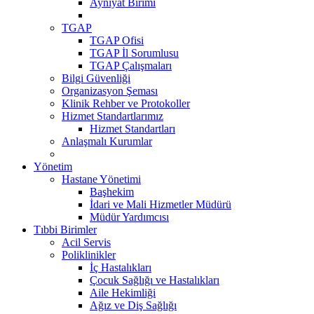
Ayniyat Birimi
TGAP
TGAP Ofisi
TGAP İl Sorumlusu
TGAP Çalışmaları
Bilgi Güvenliği
Organizasyon Şeması
Klinik Rehber ve Protokoller
Hizmet Standartlarımız
Hizmet Standartları
Anlaşmalı Kurumlar
Yönetim
Hastane Yönetimi
Başhekim
İdari ve Mali Hizmetler Müdürü
Müdür Yardımcısı
Tıbbi Birimler
Acil Servis
Poliklinikler
İç Hastalıkları
Çocuk Sağlığı ve Hastalıkları
Aile Hekimliği
Ağız ve Diş Sağlığı