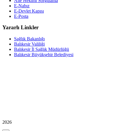
Aile Hekimi Sorgulama
E-Nabız
E-Devlet Kapısı
E-Posta
Yararlı Linkler
Sağlık Bakanlığı
Balıkesir Valiliği
Balıkesir İl Sağlık Müdürlüğü
Balıkesir Büyükşehir Belediyesi
2026