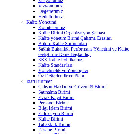
Misyonumuz
Vizyonumuz
Değerlerimiz
Hedeflerimiz
Kalite Yönetimi
Komitelerimiz
Kalite Birimi Organizasyon Şeması
Kalite yönetim Birimi Çalışma Esasları
Bölüm Kalite Sorumluları
Sağlık Bakanlığı Performans Yönetimi ve Kalite
Geliştirme Daire Başkanlığı
SKS Kalite Politikamız
Kalite Standartları
Yönetmelik ve Yönergeler
Öz Değerlendirme Planı
İdari Birimler
Çalışan Hakları ve Güvenliği Birimi
Satınalma Birimi
Evrak Kayıt Birimi
Personel Birimi
Bilgi İşlem Birimi
Enfeksiyon Birimi
Kalite Birimi
Tahakkuk Birimi
Eczane Birimi