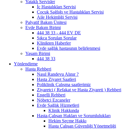
Yataklı Servisler
İç Hastalıkları Servisi
Çocuk Sağlığı ve Hastalıkları Servisi
Aile Hekimliği Servisi
Palyatif Bakım Ünitesi
Evde Bakım Birimi
444 38 33 - 444 EV DE
Sıkça Sorulan Sorular
Klinikten Haberler
Evde sağlık hastasının belirlenmesi
Yaşam Birimi
444 38 33
Yönlendirme
Hasta Rehberi
Nasıl Randevu Alınır ?
Hasta Ziyaret Saatleri
Poliklinik Çalışma saatlerimiz
Ziyaretçi ( Refakat ve Hasta Ziyareti ) Rehberi
Engelli Rehberi
Nöbetçi Ezcaneler
Evde Sağlık Hizmetleri
Klinik Hakkında
Hasta-Çalışan Hakları ve Sorumlulukları
Hekim Seçme Hakkı
Hasta Çalışan Güvenliği Yönetmeliği