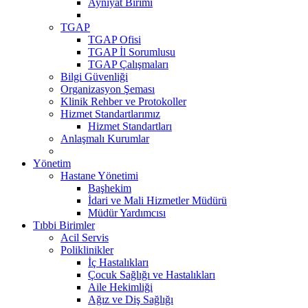
Ayniyat Birimi
TGAP
TGAP Ofisi
TGAP İl Sorumlusu
TGAP Çalışmaları
Bilgi Güvenliği
Organizasyon Şeması
Klinik Rehber ve Protokoller
Hizmet Standartlarımız
Hizmet Standartları
Anlaşmalı Kurumlar
Yönetim
Hastane Yönetimi
Başhekim
İdari ve Mali Hizmetler Müdürü
Müdür Yardımcısı
Tıbbi Birimler
Acil Servis
Poliklinikler
İç Hastalıkları
Çocuk Sağlığı ve Hastalıkları
Aile Hekimliği
Ağız ve Diş Sağlığı