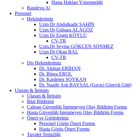
Hasta Hakları Yönetmeliği
Randevu Al
Personel
Hekimlerimiz
Uzm Dr Abdulkadir ŞAHİN
Uzm Dr Gülsara ALAGÖZ
Uzm Dr Engin KÖYLÜ
CV-TR
Uzm.Dr Şeyma GÖKÇEN SÖNMEZ
Uzm Dr Okan BAL
CV-TR
Diş Hekimlerimiz
Dt. Alphan ERİHAN
Dt. Büşra EROL
Dt. Kardelen SOYKAN
Dt. Nazife Aslı BAYSAL (Gecici Görevli Gitti)
Ulaşım & İletişim
Ulaşım & İletişim
İhlal Bildirimi
Çalışan Güvenliği İstenmeyen Olay Bildirim Formu
Hasta Güvenliği İstenmeyen Olay Bildirim Formu
Öneri ve Görüşleriniz
Personel Görüş Öneri Formu
Hasta Görüş Öneri Formu
Tuvalet Temizliği