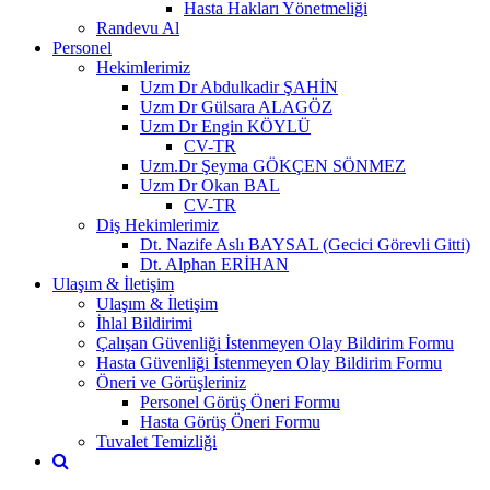
Hasta Hakları Yönetmeliği
Randevu Al
Personel
Hekimlerimiz
Uzm Dr Abdulkadir ŞAHİN
Uzm Dr Gülsara ALAGÖZ
Uzm Dr Engin KÖYLÜ
CV-TR
Uzm.Dr Şeyma GÖKÇEN SÖNMEZ
Uzm Dr Okan BAL
CV-TR
Diş Hekimlerimiz
Dt. Nazife Aslı BAYSAL (Gecici Görevli Gitti)
Dt. Alphan ERİHAN
Ulaşım & İletişim
Ulaşım & İletişim
İhlal Bildirimi
Çalışan Güvenliği İstenmeyen Olay Bildirim Formu
Hasta Güvenliği İstenmeyen Olay Bildirim Formu
Öneri ve Görüşleriniz
Personel Görüş Öneri Formu
Hasta Görüş Öneri Formu
Tuvalet Temizliği