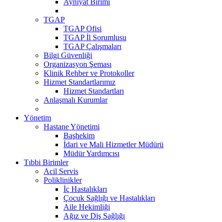
Ayniyat Birimi
TGAP
TGAP Ofisi
TGAP İl Sorumlusu
TGAP Çalışmaları
Bilgi Güvenliği
Organizasyon Şeması
Klinik Rehber ve Protokoller
Hizmet Standartlarımız
Hizmet Standartları
Anlaşmalı Kurumlar
Yönetim
Hastane Yönetimi
Başhekim
İdari ve Mali Hizmetler Müdürü
Müdür Yardımcısı
Tıbbi Birimler
Acil Servis
Poliklinikler
İç Hastalıkları
Çocuk Sağlığı ve Hastalıkları
Aile Hekimliği
Ağız ve Diş Sağlığı