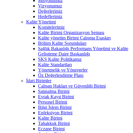
Misyonumuz
Vizyonumuz
Değerlerimiz
Hedeflerimiz
Kalite Yönetimi
Komitelerimiz
Kalite Birimi Organizasyon Şeması
Kalite yönetim Birimi Çalışma Esasları
Bölüm Kalite Sorumluları
Sağlık Bakanlığı Performans Yönetimi ve Kalite
Geliştirme Daire Başkanlığı
SKS Kalite Politikamız
Kalite Standartları
Yönetmelik ve Yönergeler
Öz Değerlendirme Planı
İdari Birimler
Çalışan Hakları ve Güvenliği Birimi
Satınalma Birimi
Evrak Kayıt Birimi
Personel Birimi
Bilgi İşlem Birimi
Enfeksiyon Birimi
Kalite Birimi
Tahakkuk Birimi
Eczane Birimi