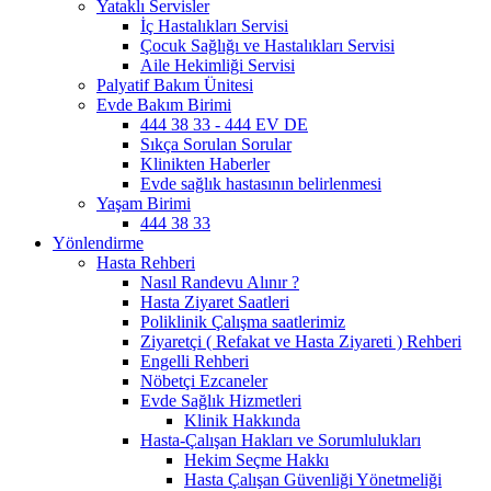
Yataklı Servisler
İç Hastalıkları Servisi
Çocuk Sağlığı ve Hastalıkları Servisi
Aile Hekimliği Servisi
Palyatif Bakım Ünitesi
Evde Bakım Birimi
444 38 33 - 444 EV DE
Sıkça Sorulan Sorular
Klinikten Haberler
Evde sağlık hastasının belirlenmesi
Yaşam Birimi
444 38 33
Yönlendirme
Hasta Rehberi
Nasıl Randevu Alınır ?
Hasta Ziyaret Saatleri
Poliklinik Çalışma saatlerimiz
Ziyaretçi ( Refakat ve Hasta Ziyareti ) Rehberi
Engelli Rehberi
Nöbetçi Ezcaneler
Evde Sağlık Hizmetleri
Klinik Hakkında
Hasta-Çalışan Hakları ve Sorumlulukları
Hekim Seçme Hakkı
Hasta Çalışan Güvenliği Yönetmeliği