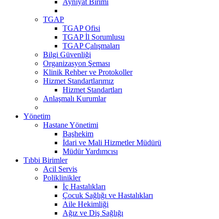
Ayniyat Birimi
TGAP
TGAP Ofisi
TGAP İl Sorumlusu
TGAP Çalışmaları
Bilgi Güvenliği
Organizasyon Şeması
Klinik Rehber ve Protokoller
Hizmet Standartlarımız
Hizmet Standartları
Anlaşmalı Kurumlar
Yönetim
Hastane Yönetimi
Başhekim
İdari ve Mali Hizmetler Müdürü
Müdür Yardımcısı
Tıbbi Birimler
Acil Servis
Poliklinikler
İç Hastalıkları
Çocuk Sağlığı ve Hastalıkları
Aile Hekimliği
Ağız ve Diş Sağlığı