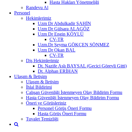
Hasta Hakları Yönetmeliği
Randevu Al
Personel
Hekimlerimiz
Uzm Dr Abdulkadir ŞAHİN
Uzm Dr Gülsara ALAGÖZ
Uzm Dr Engin KÖYLÜ
CV-TR
Uzm.Dr Şeyma GÖKÇEN SÖNMEZ
Uzm Dr Okan BAL
CV-TR
Diş Hekimlerimiz
Dt. Nazife Aslı BAYSAL (Gecici Görevli Gitti)
Dt. Alphan ERİHAN
Ulaşım & İletişim
Ulaşım & İletişim
İhlal Bildirimi
Çalışan Güvenliği İstenmeyen Olay Bildirim Formu
Hasta Güvenliği İstenmeyen Olay Bildirim Formu
Öneri ve Görüşleriniz
Personel Görüş Öneri Formu
Hasta Görüş Öneri Formu
Tuvalet Temizliği