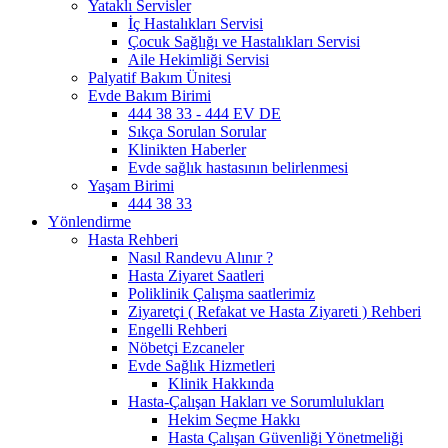
Yataklı Servisler
İç Hastalıkları Servisi
Çocuk Sağlığı ve Hastalıkları Servisi
Aile Hekimliği Servisi
Palyatif Bakım Ünitesi
Evde Bakım Birimi
444 38 33 - 444 EV DE
Sıkça Sorulan Sorular
Klinikten Haberler
Evde sağlık hastasının belirlenmesi
Yaşam Birimi
444 38 33
Yönlendirme
Hasta Rehberi
Nasıl Randevu Alınır ?
Hasta Ziyaret Saatleri
Poliklinik Çalışma saatlerimiz
Ziyaretçi ( Refakat ve Hasta Ziyareti ) Rehberi
Engelli Rehberi
Nöbetçi Ezcaneler
Evde Sağlık Hizmetleri
Klinik Hakkında
Hasta-Çalışan Hakları ve Sorumlulukları
Hekim Seçme Hakkı
Hasta Çalışan Güvenliği Yönetmeliği