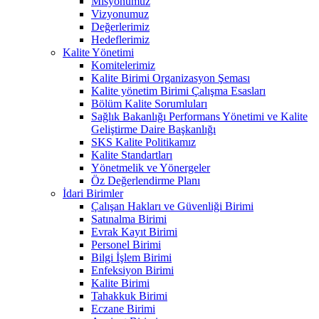
Misyonumuz
Vizyonumuz
Değerlerimiz
Hedeflerimiz
Kalite Yönetimi
Komitelerimiz
Kalite Birimi Organizasyon Şeması
Kalite yönetim Birimi Çalışma Esasları
Bölüm Kalite Sorumluları
Sağlık Bakanlığı Performans Yönetimi ve Kalite
Geliştirme Daire Başkanlığı
SKS Kalite Politikamız
Kalite Standartları
Yönetmelik ve Yönergeler
Öz Değerlendirme Planı
İdari Birimler
Çalışan Hakları ve Güvenliği Birimi
Satınalma Birimi
Evrak Kayıt Birimi
Personel Birimi
Bilgi İşlem Birimi
Enfeksiyon Birimi
Kalite Birimi
Tahakkuk Birimi
Eczane Birimi