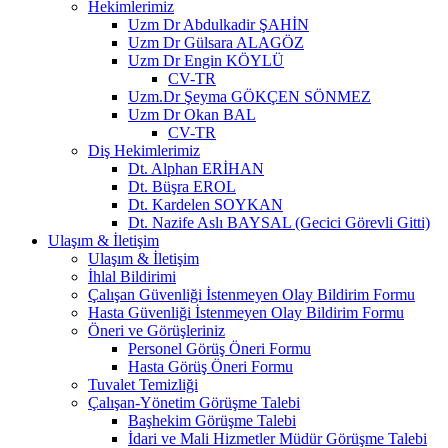
Hekimlerimiz
Uzm Dr Abdulkadir ŞAHİN
Uzm Dr Gülsara ALAGÖZ
Uzm Dr Engin KÖYLÜ
CV-TR
Uzm.Dr Şeyma GÖKÇEN SÖNMEZ
Uzm Dr Okan BAL
CV-TR
Diş Hekimlerimiz
Dt. Alphan ERİHAN
Dt. Büşra EROL
Dt. Kardelen SOYKAN
Dt. Nazife Aslı BAYSAL (Gecici Görevli Gitti)
Ulaşım & İletişim
Ulaşım & İletişim
İhlal Bildirimi
Çalışan Güvenliği İstenmeyen Olay Bildirim Formu
Hasta Güvenliği İstenmeyen Olay Bildirim Formu
Öneri ve Görüşleriniz
Personel Görüş Öneri Formu
Hasta Görüş Öneri Formu
Tuvalet Temizliği
Çalışan-Yönetim Görüşme Talebi
Başhekim Görüşme Talebi
İdari ve Mali Hizmetler Müdür Görüşme Talebi