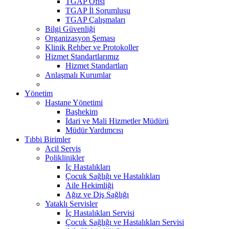
TGAP Ofisi
TGAP İl Sorumlusu
TGAP Çalışmaları
Bilgi Güvenliği
Organizasyon Şeması
Klinik Rehber ve Protokoller
Hizmet Standartlarımız
Hizmet Standartları
Anlaşmalı Kurumlar
Yönetim
Hastane Yönetimi
Başhekim
İdari ve Mali Hizmetler Müdürü
Müdür Yardımcısı
Tıbbi Birimler
Acil Servis
Poliklinikler
İç Hastalıkları
Çocuk Sağlığı ve Hastalıkları
Aile Hekimliği
Ağız ve Diş Sağlığı
Yataklı Servisler
İç Hastalıkları Servisi
Çocuk Sağlığı ve Hastalıkları Servisi