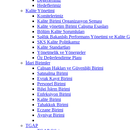
Değerlerimiz
Hedeflerimiz
Kalite Yönetimi
Komitelerimiz
Kalite Birimi Organizasyon Şeması
Kalite yönetim Birimi Çalışma Esasları
Bölüm Kalite Sorumluları
Sağlık Bakanlığı Performans Yönetimi ve Kalite Ge
SKS Kalite Politikamız
Kalite Standartları
Yönetmelik ve Yönergeler
Öz Değerlendirme Planı
İdari Birimler
Çalışan Hakları ve Güvenliği Birimi
Satınalma Birimi
Evrak Kayıt Birimi
Personel Birimi
Bilgi İşlem Birimi
Enfeksiyon Birimi
Kalite Birimi
Tahakkuk Birimi
Eczane Birimi
Ayniyat Birimi
TGAP