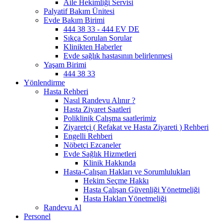
Aile Hekimliği Servisi
Palyatif Bakım Ünitesi
Evde Bakım Birimi
444 38 33 - 444 EV DE
Sıkça Sorulan Sorular
Klinikten Haberler
Evde sağlık hastasının belirlenmesi
Yaşam Birimi
444 38 33
Yönlendirme
Hasta Rehberi
Nasıl Randevu Alınır ?
Hasta Ziyaret Saatleri
Poliklinik Çalışma saatlerimiz
Ziyaretçi ( Refakat ve Hasta Ziyareti ) Rehberi
Engelli Rehberi
Nöbetçi Ezcaneler
Evde Sağlık Hizmetleri
Klinik Hakkında
Hasta-Çalışan Hakları ve Sorumlulukları
Hekim Seçme Hakkı
Hasta Çalışan Güvenliği Yönetmeliği
Hasta Hakları Yönetmeliği
Randevu Al
Personel