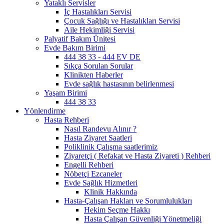
Yataklı Servisler
İç Hastalıkları Servisi
Çocuk Sağlığı ve Hastalıkları Servisi
Aile Hekimliği Servisi
Palyatif Bakım Ünitesi
Evde Bakım Birimi
444 38 33 - 444 EV DE
Sıkça Sorulan Sorular
Klinikten Haberler
Evde sağlık hastasının belirlenmesi
Yaşam Birimi
444 38 33
Yönlendirme
Hasta Rehberi
Nasıl Randevu Alınır ?
Hasta Ziyaret Saatleri
Poliklinik Çalışma saatlerimiz
Ziyaretçi ( Refakat ve Hasta Ziyareti ) Rehberi
Engelli Rehberi
Nöbetçi Ezcaneler
Evde Sağlık Hizmetleri
Klinik Hakkında
Hasta-Çalışan Hakları ve Sorumlulukları
Hekim Seçme Hakkı
Hasta Çalışan Güvenliği Yönetmeliği