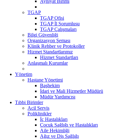
Ayniyat Birimi
TGAP
TGAP Ofisi
TGAP İl Sorumlusu
TGAP Çalışmaları
Bilgi Güvenliği
Organizasyon Şeması
Klinik Rehber ve Protokoller
Hizmet Standartlarımız
Hizmet Standartları
Anlaşmalı Kurumlar
Yönetim
Hastane Yönetimi
Başhekim
İdari ve Mali Hizmetler Müdürü
Müdür Yardımcısı
Tıbbi Birimler
Acil Servis
Poliklinikler
İç Hastalıkları
Çocuk Sağlığı ve Hastalıkları
Aile Hekimliği
Ağız ve Diş Sağlığı