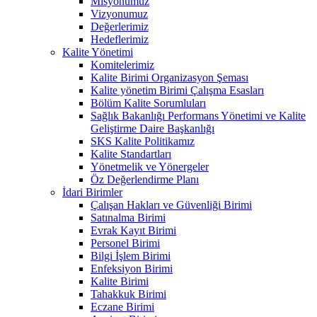
Misyonumuz
Vizyonumuz
Değerlerimiz
Hedeflerimiz
Kalite Yönetimi
Komitelerimiz
Kalite Birimi Organizasyon Şeması
Kalite yönetim Birimi Çalışma Esasları
Bölüm Kalite Sorumluları
Sağlık Bakanlığı Performans Yönetimi ve Kalite
Geliştirme Daire Başkanlığı
SKS Kalite Politikamız
Kalite Standartları
Yönetmelik ve Yönergeler
Öz Değerlendirme Planı
İdari Birimler
Çalışan Hakları ve Güvenliği Birimi
Satınalma Birimi
Evrak Kayıt Birimi
Personel Birimi
Bilgi İşlem Birimi
Enfeksiyon Birimi
Kalite Birimi
Tahakkuk Birimi
Eczane Birimi