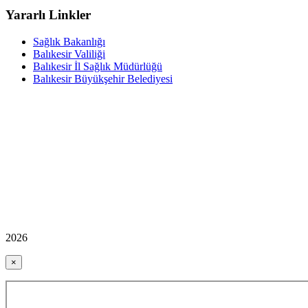
Yararlı Linkler
Sağlık Bakanlığı
Balıkesir Valiliği
Balıkesir İl Sağlık Müdürlüğü
Balıkesir Büyükşehir Belediyesi
2026
×