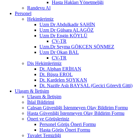
Hasta Hakları Yönetmeliği
Randevu Al
Personel
Hekimlerimiz
Uzm Dr Abdulkadir ŞAHİN
Uzm Dr Gülsara ALAGÖZ
Uzm Dr Engin KÖYLÜ
CV-TR
Uzm.Dr Şeyma GÖKÇEN SÖNMEZ
Uzm Dr Okan BAL
CV-TR
Diş Hekimlerimiz
Dt. Alphan ERİHAN
Dt. Büşra EROL
Dt. Kardelen SOYKAN
Dt. Nazife Aslı BAYSAL (Gecici Görevli Gitti)
Ulaşım & İletişim
Ulaşım & İletişim
İhlal Bildirimi
Çalışan Güvenliği İstenmeyen Olay Bildirim Formu
Hasta Güvenliği İstenmeyen Olay Bildirim Formu
Öneri ve Görüşleriniz
Personel Görüş Öneri Formu
Hasta Görüş Öneri Formu
Tuvalet Temizliği