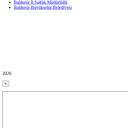
Balıkesir İl Sağlık Müdürlüğü
Balıkesir Büyükşehir Belediyesi
2026
×