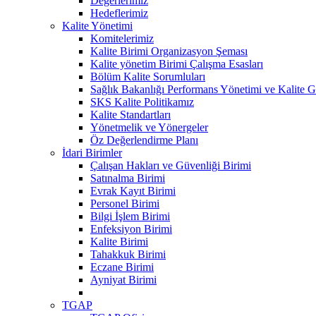
Değerlerimiz
Hedeflerimiz
Kalite Yönetimi
Komitelerimiz
Kalite Birimi Organizasyon Şeması
Kalite yönetim Birimi Çalışma Esasları
Bölüm Kalite Sorumluları
Sağlık Bakanlığı Performans Yönetimi ve Kalite Ge
SKS Kalite Politikamız
Kalite Standartları
Yönetmelik ve Yönergeler
Öz Değerlendirme Planı
İdari Birimler
Çalışan Hakları ve Güvenliği Birimi
Satınalma Birimi
Evrak Kayıt Birimi
Personel Birimi
Bilgi İşlem Birimi
Enfeksiyon Birimi
Kalite Birimi
Tahakkuk Birimi
Eczane Birimi
Ayniyat Birimi
TGAP