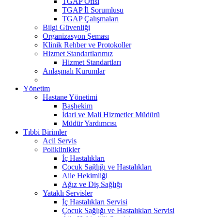
TGAP Ofisi
TGAP İl Sorumlusu
TGAP Çalışmaları
Bilgi Güvenliği
Organizasyon Şeması
Klinik Rehber ve Protokoller
Hizmet Standartlarımız
Hizmet Standartları
Anlaşmalı Kurumlar
Yönetim
Hastane Yönetimi
Başhekim
İdari ve Mali Hizmetler Müdürü
Müdür Yardımcısı
Tıbbi Birimler
Acil Servis
Poliklinikler
İç Hastalıkları
Çocuk Sağlığı ve Hastalıkları
Aile Hekimliği
Ağız ve Diş Sağlığı
Yataklı Servisler
İç Hastalıkları Servisi
Çocuk Sağlığı ve Hastalıkları Servisi