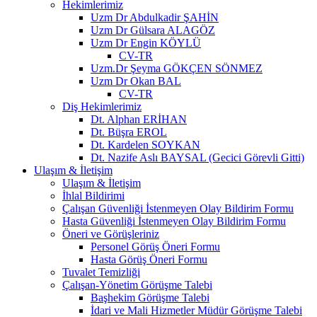
Hekimlerimiz
Uzm Dr Abdulkadir ŞAHİN
Uzm Dr Gülsara ALAGÖZ
Uzm Dr Engin KÖYLÜ
CV-TR
Uzm.Dr Şeyma GÖKÇEN SÖNMEZ
Uzm Dr Okan BAL
CV-TR
Diş Hekimlerimiz
Dt. Alphan ERİHAN
Dt. Büşra EROL
Dt. Kardelen SOYKAN
Dt. Nazife Aslı BAYSAL (Gecici Görevli Gitti)
Ulaşım & İletişim
Ulaşım & İletişim
İhlal Bildirimi
Çalışan Güvenliği İstenmeyen Olay Bildirim Formu
Hasta Güvenliği İstenmeyen Olay Bildirim Formu
Öneri ve Görüşleriniz
Personel Görüş Öneri Formu
Hasta Görüş Öneri Formu
Tuvalet Temizliği
Çalışan-Yönetim Görüşme Talebi
Başhekim Görüşme Talebi
İdari ve Mali Hizmetler Müdür Görüşme Talebi