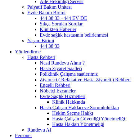
Aile Hekimliği Servisi
Palyatif Bakım Ünitesi
Evde Bakım Birimi
444 38 33 - 444 EV DE
Sıkça Sorulan Sorular
Klinikten Haberler
Evde sağlık hastasının belirlenmesi
Yaşam Birimi
444 38 33
Yönlendirme
Hasta Rehberi
Nasıl Randevu Alınır ?
Hasta Ziyaret Saatleri
Poliklinik Çalışma saatlerimiz
Ziyaretçi ( Refakat ve Hasta Ziyareti ) Rehberi
Engelli Rehberi
Nöbetçi Ezcaneler
Evde Sağlık Hizmetleri
Klinik Hakkında
Hasta-Çalışan Hakları ve Sorumlulukları
Hekim Seçme Hakkı
Hasta Çalışan Güvenliği Yönetmeliği
Hasta Hakları Yönetmeliği
Randevu Al
Personel