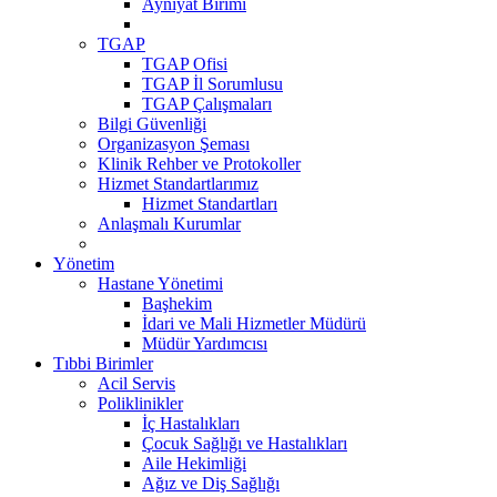
Ayniyat Birimi
TGAP
TGAP Ofisi
TGAP İl Sorumlusu
TGAP Çalışmaları
Bilgi Güvenliği
Organizasyon Şeması
Klinik Rehber ve Protokoller
Hizmet Standartlarımız
Hizmet Standartları
Anlaşmalı Kurumlar
Yönetim
Hastane Yönetimi
Başhekim
İdari ve Mali Hizmetler Müdürü
Müdür Yardımcısı
Tıbbi Birimler
Acil Servis
Poliklinikler
İç Hastalıkları
Çocuk Sağlığı ve Hastalıkları
Aile Hekimliği
Ağız ve Diş Sağlığı