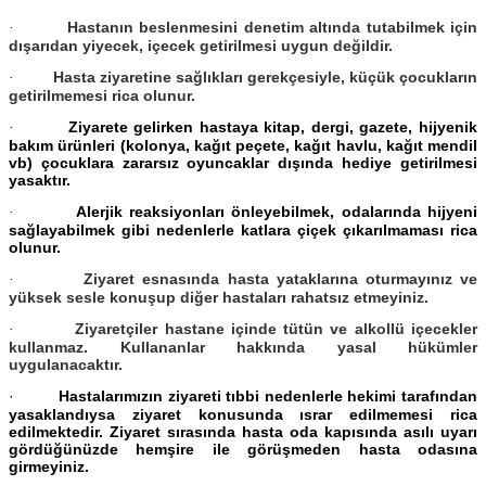
Hastanın beslenmesini denetim altında tutabilmek için
·
dışarıdan yiyecek, içecek getirilmesi uygun değildir.
Hasta ziyaretine sağlıkları gerekçesiyle, küçük çocukların
·
getirilmemesi rica olunur.
Ziyarete gelirken hastaya kitap, dergi, gazete, hijyenik
·
bakım ürünleri (kolonya, kağıt peçete, kağıt havlu, kağıt mendil
vb) çocuklara zararsız oyuncaklar dışında hediye getirilmesi
yasaktır.
Alerjik reaksiyonları önleyebilmek, odalarında hijyeni
·
sağlayabilmek gibi nedenlerle katlara çiçek çıkarılmaması rica
olunur.
Ziyaret esnasında hasta yataklarına oturmayınız ve
·
yüksek sesle konuşup diğer hastaları rahatsız etmeyiniz.
Ziyaretçiler hastane içinde tütün ve alkollü içecekler
·
kullanmaz. Kullananlar hakkında yasal hükümler
uygulanacaktır.
·
Hastalarımızın ziyareti tıbbi nedenlerle hekimi tarafından
yasaklandıysa ziyaret konusunda ısrar edilmemesi rica
edilmektedir. Ziyaret sırasında hasta oda kapısında asılı uyarı
gördüğünüzde hemşire ile görüşmeden hasta odasına
girmeyiniz.