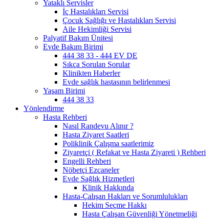
Yataklı Servisler
İç Hastalıkları Servisi
Çocuk Sağlığı ve Hastalıkları Servisi
Aile Hekimliği Servisi
Palyatif Bakım Ünitesi
Evde Bakım Birimi
444 38 33 - 444 EV DE
Sıkça Sorulan Sorular
Klinikten Haberler
Evde sağlık hastasının belirlenmesi
Yaşam Birimi
444 38 33
Yönlendirme
Hasta Rehberi
Nasıl Randevu Alınır ?
Hasta Ziyaret Saatleri
Poliklinik Çalışma saatlerimiz
Ziyaretçi ( Refakat ve Hasta Ziyareti ) Rehberi
Engelli Rehberi
Nöbetçi Ezcaneler
Evde Sağlık Hizmetleri
Klinik Hakkında
Hasta-Çalışan Hakları ve Sorumlulukları
Hekim Seçme Hakkı
Hasta Çalışan Güvenliği Yönetmeliği