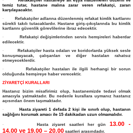
Refakatçiler hastaneye ait eşya malzemeleri düzenli ve
·
temiz tutar, hastane malına zarar veren refakatçi, zararı
karşılayacaktır.
Refakatçiler adlarına düzenlenmiş refakat kimlik kartlarını
·
sürekli takılı tutacaklardır. Hastane giriş-çıkışlarında bu kimlik
kartlarını güvenlik görevlilerine ibraz edecektir.
Refakatçi değişimlerinden servis hemşireleri haberdar
·
edilecektir.
Refakatçiler hasta odaları ve koridorlarda yüksek sesle
·
konuşmayacak, çalışanları ve diğer hastaları rahatsız
etmeyeceklerdir.
Refakatçiler hastaları ile ilgili herhangi bir sorun
·
olduğunda hemşireye haber verecektir.
ZİYARETÇİ KURALLARI
Hastanız bizim misafirimiz olup, hastanemizde tedavi olmak
amacıyla yatmaktadır. Bu nedenle kurallara uymanız hastanız
açısından önem taşımaktadır.
Hasta ziyareti 1 defada 2 kişi ile sınırlı olup, hastanın
·
sağlığını korumak amacı ile 15 dakikadan uzun olmamalıdır.
13.00 -
Hasta ziyaret saatleri her gün
·
14.00
ve
19.00 – 20.00
saatleri arasındadır.