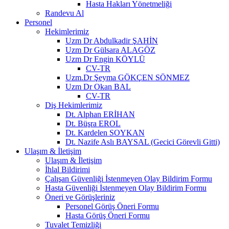
Hasta Hakları Yönetmeliği
Randevu Al
Personel
Hekimlerimiz
Uzm Dr Abdulkadir ŞAHİN
Uzm Dr Gülsara ALAGÖZ
Uzm Dr Engin KÖYLÜ
CV-TR
Uzm.Dr Şeyma GÖKÇEN SÖNMEZ
Uzm Dr Okan BAL
CV-TR
Diş Hekimlerimiz
Dt. Alphan ERİHAN
Dt. Büşra EROL
Dt. Kardelen SOYKAN
Dt. Nazife Aslı BAYSAL (Gecici Görevli Gitti)
Ulaşım & İletişim
Ulaşım & İletişim
İhlal Bildirimi
Çalışan Güvenliği İstenmeyen Olay Bildirim Formu
Hasta Güvenliği İstenmeyen Olay Bildirim Formu
Öneri ve Görüşleriniz
Personel Görüş Öneri Formu
Hasta Görüş Öneri Formu
Tuvalet Temizliği