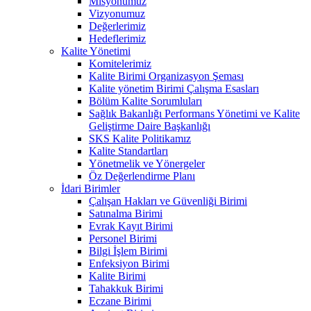
Misyonumuz
Vizyonumuz
Değerlerimiz
Hedeflerimiz
Kalite Yönetimi
Komitelerimiz
Kalite Birimi Organizasyon Şeması
Kalite yönetim Birimi Çalışma Esasları
Bölüm Kalite Sorumluları
Sağlık Bakanlığı Performans Yönetimi ve Kalite
Geliştirme Daire Başkanlığı
SKS Kalite Politikamız
Kalite Standartları
Yönetmelik ve Yönergeler
Öz Değerlendirme Planı
İdari Birimler
Çalışan Hakları ve Güvenliği Birimi
Satınalma Birimi
Evrak Kayıt Birimi
Personel Birimi
Bilgi İşlem Birimi
Enfeksiyon Birimi
Kalite Birimi
Tahakkuk Birimi
Eczane Birimi