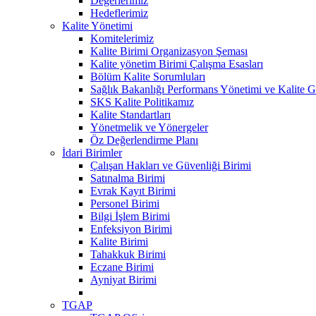
Değerlerimiz
Hedeflerimiz
Kalite Yönetimi
Komitelerimiz
Kalite Birimi Organizasyon Şeması
Kalite yönetim Birimi Çalışma Esasları
Bölüm Kalite Sorumluları
Sağlık Bakanlığı Performans Yönetimi ve Kalite Ge
SKS Kalite Politikamız
Kalite Standartları
Yönetmelik ve Yönergeler
Öz Değerlendirme Planı
İdari Birimler
Çalışan Hakları ve Güvenliği Birimi
Satınalma Birimi
Evrak Kayıt Birimi
Personel Birimi
Bilgi İşlem Birimi
Enfeksiyon Birimi
Kalite Birimi
Tahakkuk Birimi
Eczane Birimi
Ayniyat Birimi
TGAP