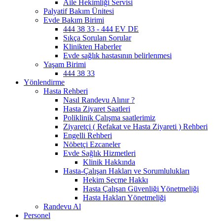
Aile Hekimliği Servisi
Palyatif Bakım Ünitesi
Evde Bakım Birimi
444 38 33 - 444 EV DE
Sıkça Sorulan Sorular
Klinikten Haberler
Evde sağlık hastasının belirlenmesi
Yaşam Birimi
444 38 33
Yönlendirme
Hasta Rehberi
Nasıl Randevu Alınır ?
Hasta Ziyaret Saatleri
Poliklinik Çalışma saatlerimiz
Ziyaretçi ( Refakat ve Hasta Ziyareti ) Rehberi
Engelli Rehberi
Nöbetçi Ezcaneler
Evde Sağlık Hizmetleri
Klinik Hakkında
Hasta-Çalışan Hakları ve Sorumlulukları
Hekim Seçme Hakkı
Hasta Çalışan Güvenliği Yönetmeliği
Hasta Hakları Yönetmeliği
Randevu Al
Personel