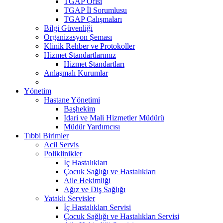
TGAP Ofisi
TGAP İl Sorumlusu
TGAP Çalışmaları
Bilgi Güvenliği
Organizasyon Şeması
Klinik Rehber ve Protokoller
Hizmet Standartlarımız
Hizmet Standartları
Anlaşmalı Kurumlar
Yönetim
Hastane Yönetimi
Başhekim
İdari ve Mali Hizmetler Müdürü
Müdür Yardımcısı
Tıbbi Birimler
Acil Servis
Poliklinikler
İç Hastalıkları
Çocuk Sağlığı ve Hastalıkları
Aile Hekimliği
Ağız ve Diş Sağlığı
Yataklı Servisler
İç Hastalıkları Servisi
Çocuk Sağlığı ve Hastalıkları Servisi