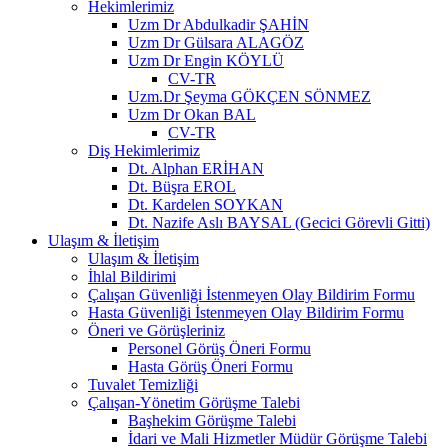
Hekimlerimiz
Uzm Dr Abdulkadir ŞAHİN
Uzm Dr Gülsara ALAGÖZ
Uzm Dr Engin KÖYLÜ
CV-TR
Uzm.Dr Şeyma GÖKÇEN SÖNMEZ
Uzm Dr Okan BAL
CV-TR
Diş Hekimlerimiz
Dt. Alphan ERİHAN
Dt. Büşra EROL
Dt. Kardelen SOYKAN
Dt. Nazife Aslı BAYSAL (Gecici Görevli Gitti)
Ulaşım & İletişim
Ulaşım & İletişim
İhlal Bildirimi
Çalışan Güvenliği İstenmeyen Olay Bildirim Formu
Hasta Güvenliği İstenmeyen Olay Bildirim Formu
Öneri ve Görüşleriniz
Personel Görüş Öneri Formu
Hasta Görüş Öneri Formu
Tuvalet Temizliği
Çalışan-Yönetim Görüşme Talebi
Başhekim Görüşme Talebi
İdari ve Mali Hizmetler Müdür Görüşme Talebi