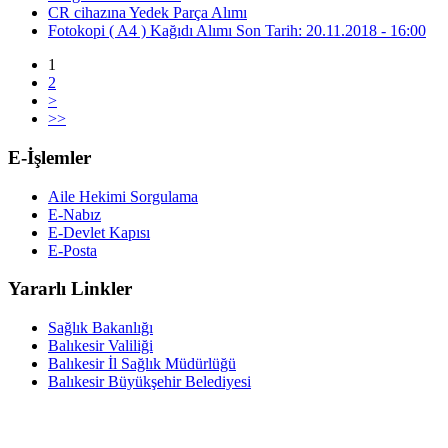
CR cihazına Yedek Parça Alımı
Fotokopi ( A4 ) Kağıdı Alımı Son Tarih: 20.11.2018 - 16:00
1
2
>
>>
E-İşlemler
Aile Hekimi Sorgulama
E-Nabız
E-Devlet Kapısı
E-Posta
Yararlı Linkler
Sağlık Bakanlığı
Balıkesir Valiliği
Balıkesir İl Sağlık Müdürlüğü
Balıkesir Büyükşehir Belediyesi