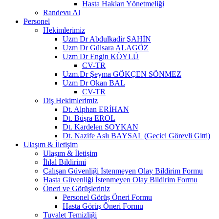
Hasta Hakları Yönetmeliği
Randevu Al
Personel
Hekimlerimiz
Uzm Dr Abdulkadir ŞAHİN
Uzm Dr Gülsara ALAGÖZ
Uzm Dr Engin KÖYLÜ
CV-TR
Uzm.Dr Şeyma GÖKÇEN SÖNMEZ
Uzm Dr Okan BAL
CV-TR
Diş Hekimlerimiz
Dt. Alphan ERİHAN
Dt. Büşra EROL
Dt. Kardelen SOYKAN
Dt. Nazife Aslı BAYSAL (Gecici Görevli Gitti)
Ulaşım & İletişim
Ulaşım & İletişim
İhlal Bildirimi
Çalışan Güvenliği İstenmeyen Olay Bildirim Formu
Hasta Güvenliği İstenmeyen Olay Bildirim Formu
Öneri ve Görüşleriniz
Personel Görüş Öneri Formu
Hasta Görüş Öneri Formu
Tuvalet Temizliği