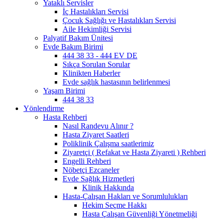
Yataklı Servisler
İç Hastalıkları Servisi
Çocuk Sağlığı ve Hastalıkları Servisi
Aile Hekimliği Servisi
Palyatif Bakım Ünitesi
Evde Bakım Birimi
444 38 33 - 444 EV DE
Sıkça Sorulan Sorular
Klinikten Haberler
Evde sağlık hastasının belirlenmesi
Yaşam Birimi
444 38 33
Yönlendirme
Hasta Rehberi
Nasıl Randevu Alınır ?
Hasta Ziyaret Saatleri
Poliklinik Çalışma saatlerimiz
Ziyaretçi ( Refakat ve Hasta Ziyareti ) Rehberi
Engelli Rehberi
Nöbetçi Ezcaneler
Evde Sağlık Hizmetleri
Klinik Hakkında
Hasta-Çalışan Hakları ve Sorumlulukları
Hekim Seçme Hakkı
Hasta Çalışan Güvenliği Yönetmeliği