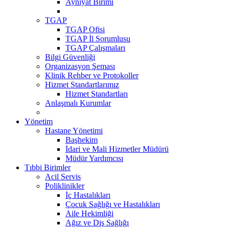
Ayniyat Birimi
TGAP
TGAP Ofisi
TGAP İl Sorumlusu
TGAP Çalışmaları
Bilgi Güvenliği
Organizasyon Şeması
Klinik Rehber ve Protokoller
Hizmet Standartlarımız
Hizmet Standartları
Anlaşmalı Kurumlar
Yönetim
Hastane Yönetimi
Başhekim
İdari ve Mali Hizmetler Müdürü
Müdür Yardımcısı
Tıbbi Birimler
Acil Servis
Poliklinikler
İç Hastalıkları
Çocuk Sağlığı ve Hastalıkları
Aile Hekimliği
Ağız ve Diş Sağlığı