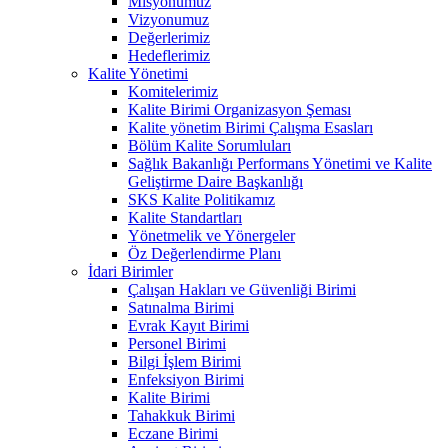
Misyonumuz
Vizyonumuz
Değerlerimiz
Hedeflerimiz
Kalite Yönetimi
Komitelerimiz
Kalite Birimi Organizasyon Şeması
Kalite yönetim Birimi Çalışma Esasları
Bölüm Kalite Sorumluları
Sağlık Bakanlığı Performans Yönetimi ve Kalite
Geliştirme Daire Başkanlığı
SKS Kalite Politikamız
Kalite Standartları
Yönetmelik ve Yönergeler
Öz Değerlendirme Planı
İdari Birimler
Çalışan Hakları ve Güvenliği Birimi
Satınalma Birimi
Evrak Kayıt Birimi
Personel Birimi
Bilgi İşlem Birimi
Enfeksiyon Birimi
Kalite Birimi
Tahakkuk Birimi
Eczane Birimi